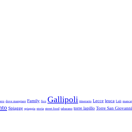
Gallipoli
Family
Lecce
leuca
iero
dove mangiare
fico
itinerario
Lidi
manca
nto
Spiagge
torre lapillo
Torre San Giovanni
spiaggia
storia
street food
tabarano