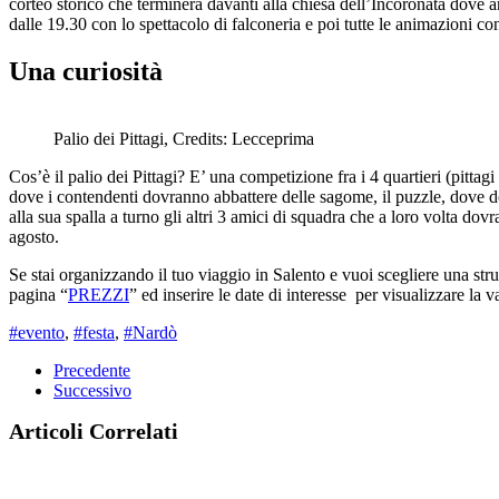
corteo storico che terminerà davanti alla chiesa dell’Incoronata dove a
dalle 19.30 con lo spettacolo di falconeria e poi tutte le animazioni con
Una curiosità
Palio dei Pittagi, Credits: Lecceprima
Cos’è il palio dei Pittagi? E’ una competizione fra i 4 quartieri (pittag
dove i contendenti dovranno abbattere delle sagome, il puzzle, dove do
alla sua spalla a turno gli altri 3 amici di squadra che a loro volta dovr
agosto.
Se stai organizzando il tuo viaggio in Salento e vuoi scegliere una str
pagina “
PREZZI
” ed inserire le date di interesse per visualizzare la 
#evento
,
#festa
,
#Nardò
Precedente
Successivo
Articoli Correlati