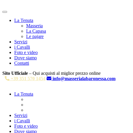
La Tenuta
Masseria
La Capasa
Le pajare
Servizi
i Cavalli
Foto e video
Dove siamo
Contatti
Sito Ufficiale
– Qui acquisti al miglior prezzo online
+39 351 570 1454
info@masserialabaronessa.com
La Tenuta
Masseria
La Capasa
Le pajare
Servizi
i Cavalli
Foto e video
Dove siamo