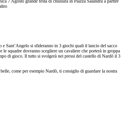
nica 7 Agosto grande festa di chiusura in Piazza Salandra a partire
altro
lo e Sant’Angelo si sfideranno in 3 giochi quali il lancio del sacco
ve le squadre dovranno scegliere un cavaliere che porterà in groppa
po di gioco. Il tutto si svolgerà nei pressi del castello di Nardò il 3
ù belle, come per esempio Nardò, ti consiglio di guardare la nostra