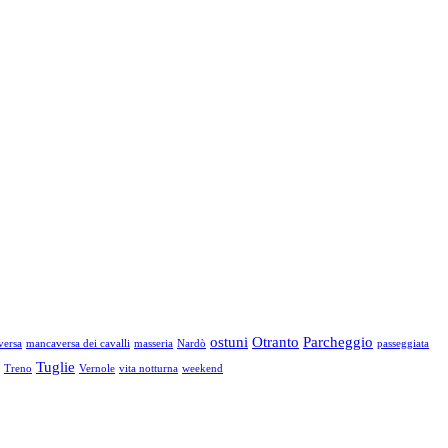
ostuni
Otranto
Parcheggio
versa
mancaversa dei cavalli
masseria
Nardò
passeggiata
Tuglie
Treno
Vernole
vita notturna
weekend