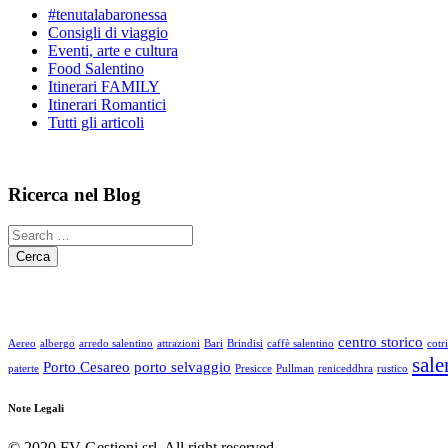
#tenutalabaronessa
Consigli di viaggio
Eventi, arte e cultura
Food Salentino
Itinerari FAMILY
Itinerari Romantici
Tutti gli articoli
Ricerca nel Blog
centro storico
Aereo
albergo
arredo salentino
attrazioni
Bari
Brindisi
caffè salentino
cotr
sale
Porto Cesareo
porto selvaggio
paterte
Presicce
Pullman
reniceddhra
rustico
Note Legali
© 2020 FV Gestioni srl, All right reserved