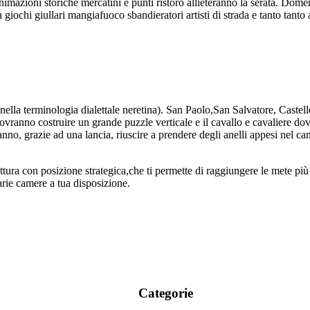
nimazioni storiche mercatini e punti ristoro allieteranno la serata. Dome
 giochi giullari mangiafuoco sbandieratori artisti di strada e tanto tanto 
i nella terminologia dialettale neretina). San Paolo,San Salvatore, Castel
vranno costruire un grande puzzle verticale e il cavallo e cavaliere do
anno, grazie ad una lancia, riuscire a prendere degli anelli appesi nel cam
uttura con posizione strategica,che ti permette di raggiungere le mete pi
varie camere a tua disposizione.
Categorie