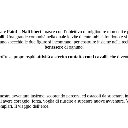
 e Paint – Nati liberi"
nasce con l’obiettivo di migliorare momenti e p
lli
. Una grande comunità nella quale le vite di entrambi si fondono e s
no specchio le due figure si incontrano, per costruire insieme nella reci
benessere
di ognuno.
offre ai propri ospiti
attività a stretto contatto con i
cavalli
, che diven
nostra avventura insieme, scoprendo percorsi ed ostacoli da superare, i
i avere coraggio, forza, voglia di riuscire a superare nuove avventure. Vi
mplari. Il viaggio dell’eroe.