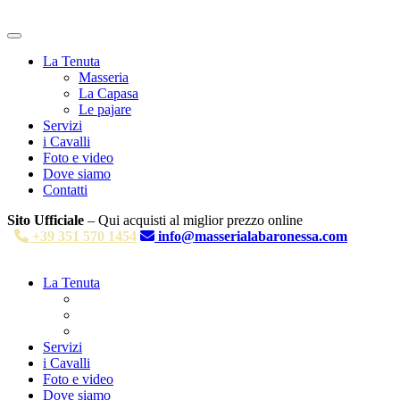
La Tenuta
Masseria
La Capasa
Le pajare
Servizi
i Cavalli
Foto e video
Dove siamo
Contatti
Sito Ufficiale
– Qui acquisti al miglior prezzo online
+39 351 570 1454
info@masserialabaronessa.com
La Tenuta
Masseria
La Capasa
Le pajare
Servizi
i Cavalli
Foto e video
Dove siamo