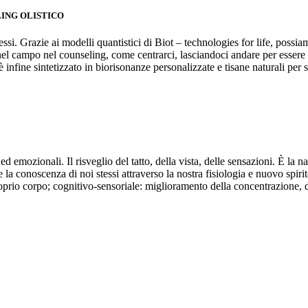
LING OLISTICO
si. Grazie ai modelli quantistici di Biot – technologies for life, possiamo
ti nel campo nel counseling, come centrarci, lasciandoci andare per esser
è infine sintetizzato in biorisonanze personalizzate e tisane naturali per s
 ed emozionali. Il risveglio del tatto, della vista, delle sensazioni. È la
e la conoscenza di noi stessi attraverso la nostra fisiologia e nuovo spiri
roprio corpo; cognitivo-sensoriale: miglioramento della concentrazione, de