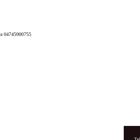
 Iva 04745900755
Te