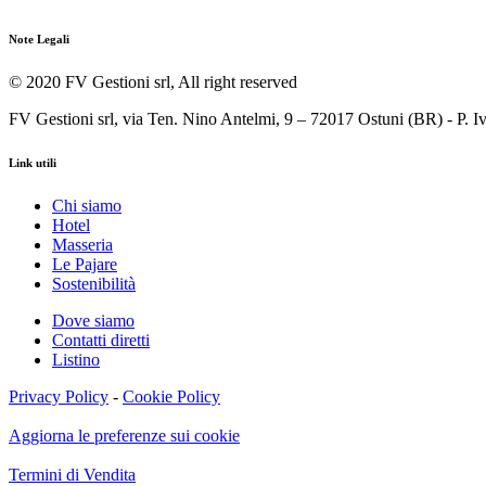
Note Legali
© 2020 FV Gestioni srl, All right reserved
FV Gestioni srl, via Ten. Nino Antelmi, 9 – 72017 Ostuni (BR) - P.
Link utili
Chi siamo
Hotel
Masseria
Le Pajare
Sostenibilità
Dove siamo
Contatti diretti
Listino
Privacy Policy
-
Cookie Policy
Aggiorna le preferenze sui cookie
Termini di Vendita