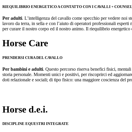
RIEQUILIBRIO ENERGETICO A CONTATTO CON I CAVALLI + COUNSE
Per adulti
. L’intelligenza del cavallo come specchio per vedere noi stes
lavoro da terra, in sella e con l’aiuto di operatori professionali esper
per curare il nostro corpo ed il nostro animo. Il riequilibrio energetico 
Horse Care
PRENDERSI CURA DEL CAVALLO
Per bambini e adulti
. Questo percorso riserva benefici fisici, mentali
storia personale. Momenti unici e positivi, per riscoprirci ed aggiornar
doti relazionale e sociali; di tipo fisico: una maggiore coscienza del p
Horse d.e.i.
DISCIPLINE EQUESTRI INTEGRATE