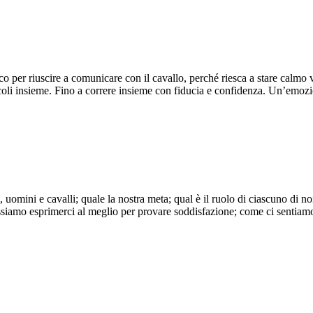
o per riuscire a comunicare con il cavallo, perché riesca a stare calmo vic
oli insieme. Fino a correre insieme con fiducia e confidenza. Un’emozio
 uomini e cavalli; quale la nostra meta; qual è il ruolo di ciascuno di n
iamo esprimerci al meglio per provare soddisfazione; come ci sentiamo al